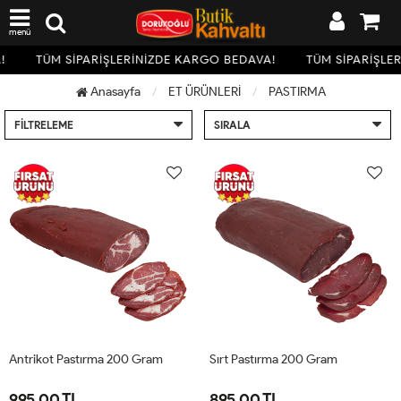
menü
!
TÜM SİPARİŞLERİNİZDE KARGO BEDAVA!
TÜM SİPARİŞLE
Anasayfa
ET ÜRÜNLERİ
PASTIRMA
FILTRELEME
SIRALA
Antrikot Pastırma 200 Gram
Sırt Pastırma 200 Gram
995.00 TL
895.00 TL