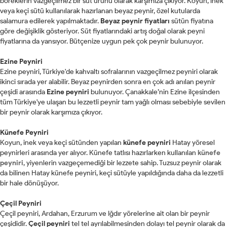
böreklerin vazgeçilmez bir süt ürünü olarak karşımıza çıkıyor. Koyun, inek
veya keçi sütü kullanılarak hazırlanan beyaz peynir, özel kutularda
salamura edilerek yapılmaktadır.
Beyaz peynir fiyatları
sütün fiyatına
göre değişiklik gösteriyor. Süt fiyatlarındaki artış doğal olarak peyni
fiyatlarına da yansıyor. Bütçenize uygun pek çok peynir bulunuyor.
Ezine Peyniri
Ezine peyniri, Türkiye'de kahvaltı sofralarının vazgeçilmez peyniri olarak
ikinci sırada yer alabilir. Beyaz peynirden sonra en çok adı anılan peynir
çeşidi arasında
Ezine peyniri
bulunuyor. Çanakkale’nin Ezine ilçesinden
tüm Türkiye'ye ulaşan bu lezzetli peynir tam yağlı olması sebebiyle sevilen
bir peynir olarak karşımıza çıkıyor.
Künefe Peyniri
Koyun, inek veya keçi sütünden yapılan
künefe peyniri
Hatay yöresel
peynirleri arasında yer alıyor. Künefe tatlısı hazırlarken kullanılan
künefe
peyniri
, yiyenlerin vazgeçemediği bir lezzete sahip. Tuzsuz peynir olarak
da bilinen Hatay künefe peyniri, keçi sütüyle yapıldığında daha da lezzetli
bir hale dönüşüyor.
Çeçil Peyniri
Çeçil peyniri, Ardahan, Erzurum ve Iğdır yörelerine ait olan bir peynir
çeşididir.
Çeçil peyniri
tel tel ayrılabilmesinden dolayı tel peynir olarak da