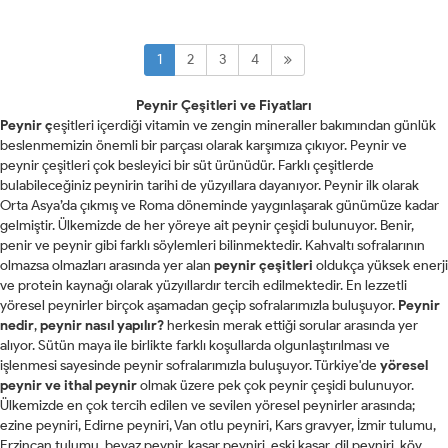
1
2
3
4
Peynir Çeşitleri ve Fiyatları
Peynir ç
eşitleri içerdiği vitamin ve zengin mineraller bakımından günlük
beslenmemizin önemli bir parçası olarak karşımıza çıkıyor. Peynir ve
peynir çeşitleri çok besleyici bir süt ürünüdür. Farklı çeşitlerde
bulabileceğiniz peynirin tarihi de yüzyıllara dayanıyor. Peynir ilk olarak
Orta Asya’da çıkmış ve Roma döneminde yaygınlaşarak günümüze kadar
gelmiştir. Ülkemizde de her yöreye ait peynir çeşidi bulunuyor. Benir,
penir ve peynir gibi farklı söylemleri bilinmektedir. Kahvaltı sofralarının
olmazsa olmazları arasında yer alan
peynir çeşitleri
oldukça yüksek enerji
ve protein kaynağı olarak yüzyıllardır tercih edilmektedir. En lezzetli
yöresel peynirler birçok aşamadan geçip sofralarımızla buluşuyor.
Peynir
nedir
,
peynir nasıl yapılır?
herkesin merak ettiği sorular arasında yer
alıyor. Sütün maya ile birlikte farklı koşullarda olgunlaştırılması ve
işlenmesi sayesinde peynir sofralarımızla buluşuyor. Türkiye'de
yöresel
peynir
ve
ithal peynir
olmak üzere pek çok peynir çeşidi bulunuyor.
Ülkemizde en çok tercih edilen ve sevilen yöresel peynirler arasında;
ezine peyniri, Edirne peyniri, Van otlu peyniri, Kars gravyer, İzmir tulumu,
Erzincan tulumu, beyaz peynir, kaşar peyniri, eski kaşar, dil peyniri, köy