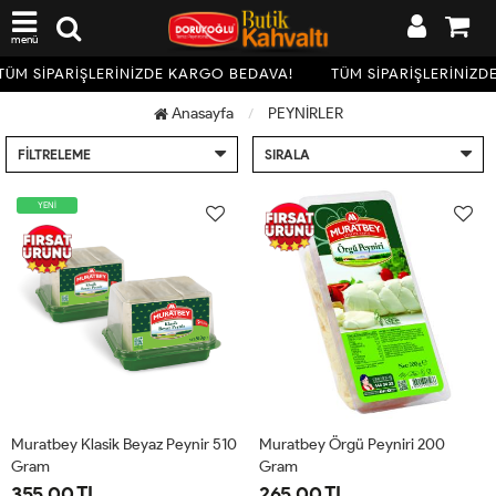
menü
M SİPARİŞLERİNİZDE KARGO BEDAVA!
TÜM SİPARİŞLERİNİZDE
Anasayfa
PEYNİRLER
FILTRELEME
SIRALA
YENİ
Muratbey Klasik Beyaz Peynir 510
Muratbey Örgü Peyniri 200
Gram
Gram
355.00 TL
265.00 TL