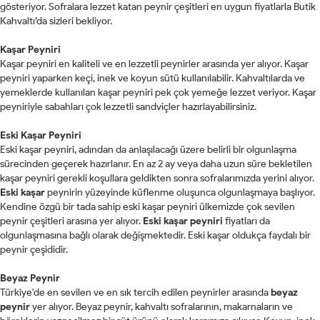
gösteriyor. Sofralara lezzet katan peynir çeşitleri en uygun fiyatlarla Butik
Kahvaltı’da sizleri bekliyor.
Kaşar Peyniri
Kaşar peyniri en kaliteli ve en lezzetli peynirler arasında yer alıyor. Kaşar
peyniri yaparken keçi, inek ve koyun sütü kullanılabilir. Kahvaltılarda ve
yemeklerde kullanılan kaşar peyniri pek çok yemeğe lezzet veriyor. Kaşar
peyniriyle sabahları çok lezzetli sandviçler hazırlayabilirsiniz.
Eski Kaşar Peyniri
Eski kaşar peyniri, adından da anlaşılacağı üzere belirli bir olgunlaşma
sürecinden geçerek hazırlanır. En az 2 ay veya daha uzun süre bekletilen
kaşar peyniri gerekli koşullara geldikten sonra sofralarımızda yerini alıyor.
Eski kaşar
peynirin yüzeyinde küflenme oluşunca olgunlaşmaya başlıyor.
Kendine özgü bir tada sahip eski kaşar peyniri ülkemizde çok sevilen
peynir çeşitleri arasına yer alıyor.
Eski kaşar peyniri
fiyatları da
olgunlaşmasına bağlı olarak değişmektedir. Eski kaşar oldukça faydalı bir
peynir çeşididir.
Beyaz Peynir
Türkiye'de en sevilen ve en sık tercih edilen peynirler arasında
beyaz
peynir
yer alıyor. Beyaz peynir, kahvaltı sofralarının, makarnaların ve