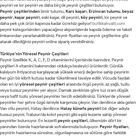
peyniri ve lor peyniri ve daha birçok peynir çeşitleri bulunuyor.
Peynir
çeşitlerinden
İzmir tulumu,
Kars kaşarı
,
Erzincan tulumu
,
beyaz
peynir
,
kaşar peyniri
, eski kaşar, dil peyniri,
köy peyniri
, lor peynir ve
daha pek çok ürün kapınıza kadar ücretsiz geliyor!
butikkahvalti.com
peynir kategorisinden yapacağınız alışverişlerde kapıda ödeme ve taksit
imkanından yararlanabilirsiniz. Peynir fiyatları ve peynir çeşitlerine göz
atarak dilediğiniz peyniri online sipariş verebilirsiniz.
Türkiye’nin Yöresel Peynir Çeşitleri
Peynir özellikle
K
,
A, C, E, D vitaminlerini içerisinde barındırır. Peynir
çeşitleri A vitamini bakımından oldukça besleyici ürünlerdir. Günlük
kalsiyum ihtiyacınızı karşılayacak yüksek enerji değerine sahip peynirin
her gün bir kibrit kutusu kadar tüketilmesi tavsiye edilir. Vücuda faydalı
olan en iyi
yöresel peynir çeşitleri
arasında örgü peynir, az yağlı, tuzlu
veya tuzsuz peynirler yer alıyor. Damak zevkinize göre tuz oranı düşük
veya hafif tuzlu yöresel peynirler tercih edebilirsiniz. Türkiye'de yöresel
peynirler her şehre özgü ismiyle karşımıza çıkıyor. Van denilince akla gelen
Van otlu peyniri, Hatay denilince
Hatay künefe peyniri
bir diğer adıyla
tuzsuz peynir, Trabzon’da kolot peyniri gibi eşsiz lezzete sahip yöresel
peynirler bulunuyor. En lezzetli
peynir çeşitleri
, ülkemizin dört bir
yanından özenle hazırlanarak sofralarımızla buluşuyor.
Peynir fiyatları
,
peynirin hazırlanma süresine, olgunlaşmasına ve sütüne göre farklılık