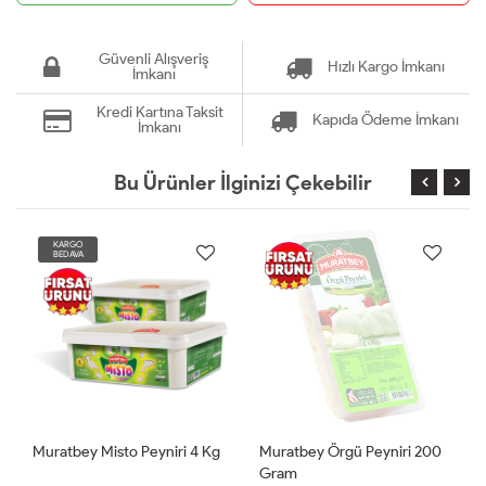
Güvenli Alışveriş
Hızlı Kargo İmkanı
İmkanı
Kredi Kartına Taksit
Kapıda Ödeme İmkanı
İmkanı
Bu Ürünler İlginizi Çekebilir
KARGO
BEDAVA
Muratbey Misto Peyniri 4 Kg
Muratbey Örgü Peyniri 200
Gram