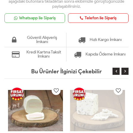
aşağıdaki butonlara tıkladıktan sonra ekibimizle görüştüğünüzde
paylaşabilirsiniz.
Whatsapp ile Sipariş
Telefon ile Sipariş
Güvenli Alışveriş
Hızlı Kargo İmkanı
İmkanı
Kredi Kartına Taksit
Kapıda Ödeme İmkanı
İmkanı
Bu Ürünler İlginizi Çekebilir