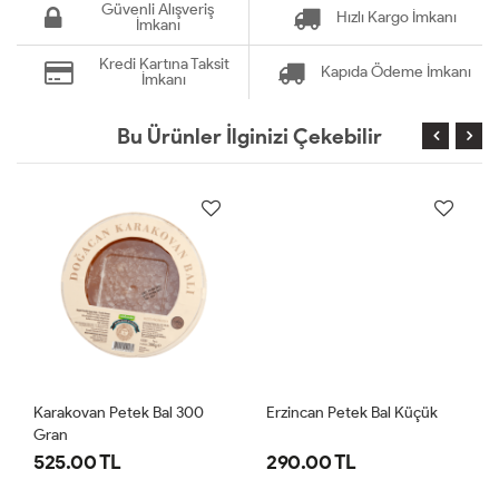
Güvenli Alışveriş
Hızlı Kargo İmkanı
İmkanı
Kredi Kartına Taksit
Kapıda Ödeme İmkanı
İmkanı
Bu Ürünler İlginizi Çekebilir
Karakovan Petek Bal 300
Erzincan Petek Bal Küçük
Gran
525.00 TL
290.00 TL