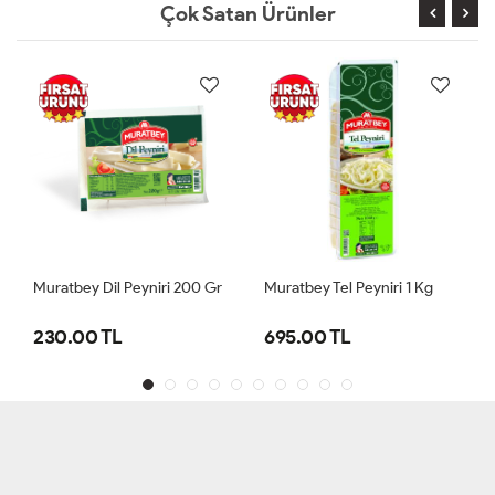
Çok Satan Ürünler
TÜKENDİ
 200 Gr
Muratbey Tel Peyniri 1 Kg
Muratbey Dilimli Fessita
Peyniri 200 Gram
695.00 TL
265.00 TL