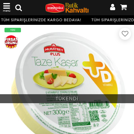
menü
TÜM SİPARİŞLERİNİZDE KARGO BEDAVA!
TÜM SİPARİŞLERİNİZ
YENİ
TÜKENDİ