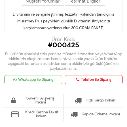
Müşteri Yorumları
Teslimat Bilgileri
D vitamini ile zenginleştirilmiş, lezzetini yakından tanıdığınız
Muratbey Plus peynirleri, günlük D vitamini ihtiyacınızı
karşılamanıza yardımcı olur. 300 GRAM PAKET.
Ürün Kodu
#000425
Bu ürünün siparişini sizin yerinize Müşteri Hizmetleri veya WhatsApp
ekibimizin oluşturmasını isterseniz yukarıda yazan Ürün Kodu'nu
aşağıdaki butonlara tıkladıktan sonra ekibimizle görüştüğünüzde
paylaşabilirsiniz.
Whatsapp ile Sipariş
Telefon ile Sipariş
Güvenli Alışveriş
Hızlı Kargo İmkanı
İmkanı
Kredi Kartına Taksit
Kapıda Ödeme İmkanı
İmkanı