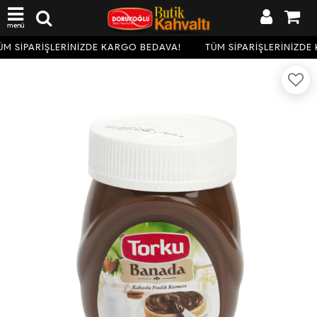
menü
M SİPARİŞLERİNİZDE KARGO BEDAVA!
TÜM SİPARİŞLERİNİZDE