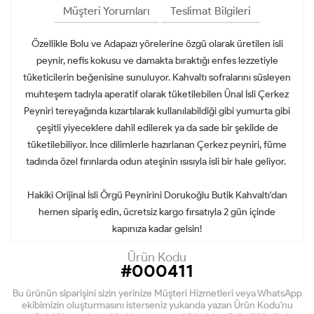
Müşteri Yorumları
Teslimat Bilgileri
Özellikle Bolu ve Adapazı yörelerine özgü olarak üretilen isli
peynir, nefis kokusu ve damakta bıraktığı enfes lezzetiyle
tüketicilerin beğenisine sunuluyor. Kahvaltı sofralarını süsleyen
muhteşem tadıyla aperatif olarak tüketilebilen Ünal İsli Çerkez
Peyniri tereyağında kızartılarak kullanılabildiği gibi yumurta gibi
çeşitli yiyeceklere dahil edilerek ya da sade bir şekilde de
tüketilebiliyor. İnce dilimlerle hazırlanan Çerkez peyniri, füme
tadında özel fırınlarda odun ateşinin ısısıyla isli bir hale geliyor.
Hakiki Orijinal İsli Örgü Peynirini Dorukoğlu Butik Kahvaltı'dan
hemen sipariş edin, ücretsiz kargo fırsatıyla 2 gün içinde
kapınıza kadar gelsin!
Ürün Kodu
#000411
Bu ürünün siparişini sizin yerinize Müşteri Hizmetleri veya WhatsApp
ekibimizin oluşturmasını isterseniz yukarıda yazan Ürün Kodu'nu