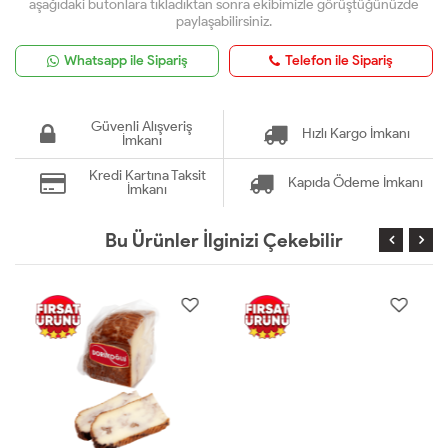
aşağıdaki butonlara tıkladıktan sonra ekibimizle görüştüğünüzde
paylaşabilirsiniz.
Whatsapp ile Sipariş
Telefon ile Sipariş
Güvenli Alışveriş
Hızlı Kargo İmkanı
İmkanı
Kredi Kartına Taksit
Kapıda Ödeme İmkanı
İmkanı
Bu Ürünler İlginizi Çekebilir