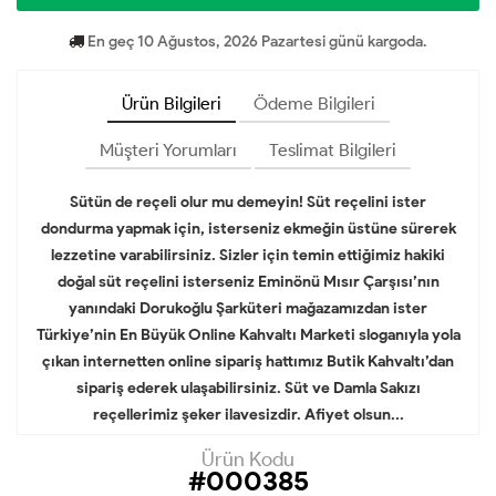
En geç 10 Ağustos, 2026 Pazartesi günü kargoda.
Ürün Bilgileri
Ödeme Bilgileri
Müşteri Yorumları
Teslimat Bilgileri
Sütün de reçeli olur mu demeyin! Süt reçelini ister
dondurma yapmak için, isterseniz ekmeğin üstüne sürerek
lezzetine varabilirsiniz. Sizler için temin ettiğimiz hakiki
doğal süt reçelini isterseniz Eminönü Mısır Çarşısı’nın
yanındaki Dorukoğlu Şarküteri mağazamızdan ister
Türkiye’nin En Büyük Online Kahvaltı Marketi sloganıyla yola
çıkan internetten online sipariş hattımız Butik Kahvaltı’dan
sipariş ederek ulaşabilirsiniz. Süt ve Damla Sakızı
reçellerimiz şeker ilavesizdir. Afiyet olsun...
Ürün Kodu
#000385