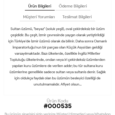
Ürün Bilgileri
Ödeme Bilgileri
Müşteri Yorumları
Teslimat Bilgileri
Sultan üzümü, "beyaz" (soluk yeşil), oval çekirdeksiz bir üzüm
çeşididir. Bu çeşit, İzmir çevresinde yaygın olarak yetiştirildiği
için Türkiye'de İzmir üzümü olarak da bilinir. Daha sonra Osmanlı
İmparatorluğu'nun bir parçası olan Küçük Asya'dan geldiği
varsayılmaktadır. Bazı ülkelerde, özellikle İngiliz Milletler
Topluluğu ülkelerinde, ondan veya iri çekirdeksiz üzümlerden
yapılan kuru üzümlere de verilen addır; bu tür sultana kuru
üzümlerine genellikle sadece sultan veya sultanis denir. Sağlık
için oldukça faydalı olan bu üzümün besleyici özelliği de
unutulmamalıdır. Afiyet olsun...
Ürün Kodu
#000535
Bu ürünün siparişini sizin yerinize Müşteri Hizmetleri veya WhatsApp