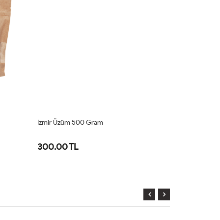
İzmir Üzüm 500 Gram
Çekirdekli K
300.00 TL
540.00 TL