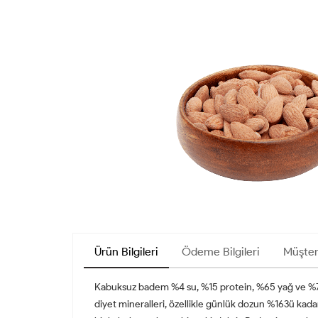
Ürün Bilgileri
Ödeme Bilgileri
Müşter
Kabuksuz badem %4 su, %15 protein, %65 yağ ve %7 diye
diyet mineralleri, özellikle günlük dozun %163ü ka