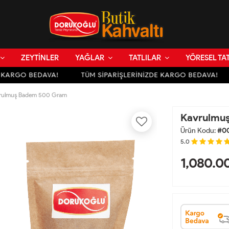
ZEYTİNLER
YAĞLAR
TATLILAR
YÖRESEL TA
KARGO BEDAVA!
TÜM SİPARİŞLERİNİZDE KARGO BEDAVA!
rulmuş Badem 500 Gram
Kavrulmu
Ürün Kodu:
#0
5.0
1,080.0