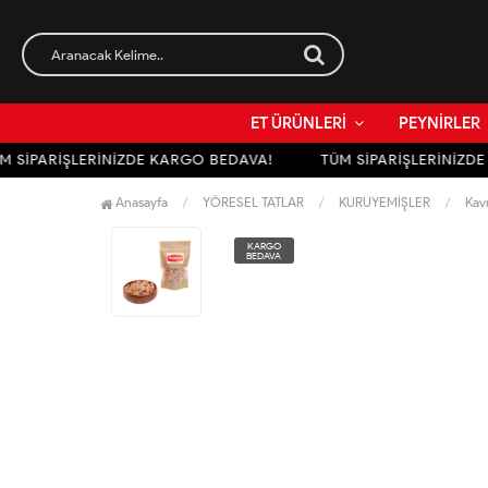
ET ÜRÜNLERİ
PEYNİRLER
 SİPARİŞLERİNİZDE KARGO BEDAVA!
TÜM SİPARİŞLERİNİZDE 
Anasayfa
YÖRESEL TATLAR
KURUYEMİŞLER
Kav
KARGO
BEDAVA