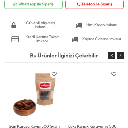
Whatsapp ile Sipariş
Telefon ile Sipariş
Güvenli Alışveriş
Hızlı Kargo İmkanı
İmkanı
Kredi Kartına Taksit
Kapıda Ödeme İmkanı
İmkanı
Bu Ürünler İlginizi Çekebilir
Gün Kurusu Kayısı 500 Gram
Lüks Karışık Kuruyemiş 500