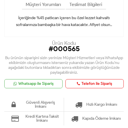
Müşteri Yorumları
Teslimat Bilgileri
İçeriğinde %45 patlıcan içeren bu özel lezzet kahvaltı
sofralarınıza bambaşka bir hava katacaktır. Afiyet olsun..
Ürün Kodu
#000565
Bu ürünün siparişini sizin yerinize Müşteri Hizmetleri veya WhatsApp
ekibimizin oluşturmasını isterseniz yukarıda yazan Ürün Kodu'nu
aşağıdaki butonlara tıkladıktan sonra ekibimizle görüştüğünüzde
paylaşabilirsiniz.
Whatsapp ile Sipariş
Telefon ile Sipariş
Güvenli Alışveriş
Hızlı Kargo İmkanı
İmkanı
Kredi Kartına Taksit
Kapıda Ödeme İmkanı
İmkanı